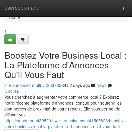
Home
userbookmark
Togg
navi
Home
1
Boostez Votre Business Local :
La Plateforme d'Annonces
Qu'il Vous Faut
site-annonces-multi-vill253765
52 days ago
News
Discuss
Vous cherchez à augmenter votre commerce local ? Explorez
notre récente plateforme d'annonces, conçue pour soutenir les
commerces de proximité de votre région . Elle vous permet de
diffuser vos
https://xanderxnmt305291.wizzardsblog.com/41565823/boostez-
votre-business-local-la-plateforme-d-annonces-qu-il-vous-faut