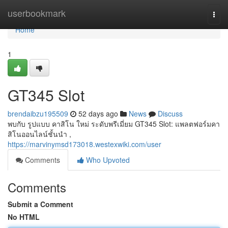
Home
userbookmark
Togg
navi
Home
1
GT345 Slot
brendaibzu195509
52 days ago
News
Discuss
พบกับ รูปแบบ คาสิโน ใหม่ ระดับพรีเมี่ยม GT345 Slot: แพลตฟอร์มคา
สิโนออนไลน์ชั้นนำ ,
https://marvinymsd173018.westexwiki.com/user
Comments
Who Upvoted
Comments
Submit a Comment
No HTML