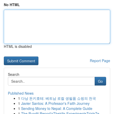
No HTML
HTML is disabled
Report Page
Search
Go
Published News
1
다낭 돈키호테: 베트남 로컬 생필품 쇼핑의 천국
1
Javier Santos: A Professor's Faith Journey
1
Sending Money to Nepal: A Complete Guide
1
The Pundit Report'sTheirIts ExperimentsTrialsTe...