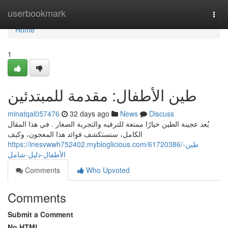
Home
userbookmark
Togg
navi
Home
1
طين الأطفال: مقدمة للمبتدئين
minatqal057476
32 days ago
News
Discuss
يُعد عجينة الطين خيارًا ممتعة للترفيه والتجربة الصغار . في هذا المقال
الكامل، سنستكشف فوائد هذا المعجون، وكيف
https://inesvwwh752402.mybloglicious.com/61720386/طين-
الأطفال-دليل-شامل
Comments
Who Upvoted
Comments
Submit a Comment
No HTML