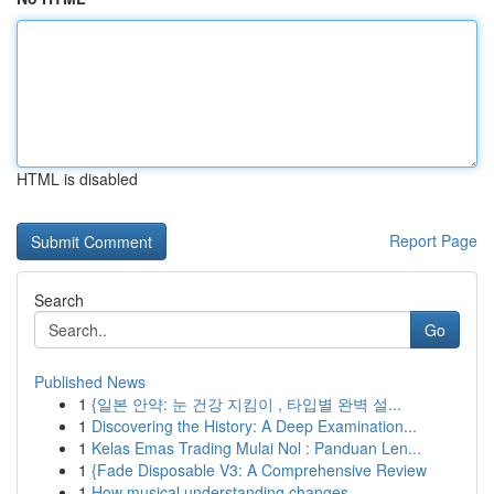
HTML is disabled
Report Page
Search
Go
Published News
1
{일본 안약: 눈 건강 지킴이 , 타입별 완벽 설...
1
Discovering the History: A Deep Examination...
1
Kelas Emas Trading Mulai Nol : Panduan Len...
1
{Fade Disposable V3: A Comprehensive Review
1
How musical understanding changes