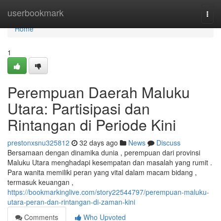
Home
userbookmark
Togg
navi
Home
1
Perempuan Daerah Maluku
Utara: Partisipasi dan
Rintangan di Periode Kini
prestonxsnu325812
32 days ago
News
Discuss
Bersamaan dengan dinamika dunia , perempuan dari provinsi
Maluku Utara menghadapi kesempatan dan masalah yang rumit .
Para wanita memiliki peran yang vital dalam macam bidang ,
termasuk keuangan ,
https://bookmarkinglive.com/story22544797/perempuan-maluku-
utara-peran-dan-rintangan-di-zaman-kini
Comments
Who Upvoted