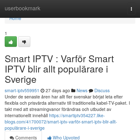
Home
userbookmark
Togg
navi
Home
1
Smart IPTV : Varför Smart
IPTV blir allt populärare i
Sverige
smart-iptv559951
27 days ago
News
Discuss
Under de senaste åren har allt fler svenskar börjat leta efter
flexibla och prisvärda alternativ till traditionella kabel-TV-paket. I
takt med att streamingvanor förändras och utbudet av
internationellt innehåll
https://smartiptv354227.like-
blogs.com/41700072/smart-iptv-varför-smart-iptv-blir-allt-
populärare-i-sverige
Comments
Who Upvoted